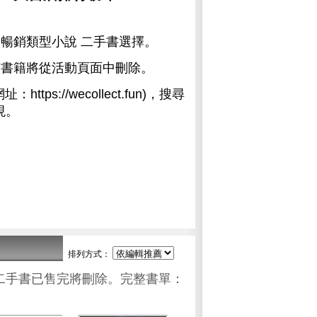
暢銷類型小說 二手書選擇。
該書籍將從活動頁面中刪除。
網址：
https://wecollect.fun)
，搜尋
現。
排列方式：
該名次二手書已售完將刪除。完整書單：