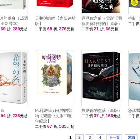
X的獻身（15週
天鵝與蝙蝠【光影迷離
遇見你之前（電影【我
控制
念全新譯本）
版】
就要你好好的】原著）
二手
69
289
65
376
21
66
價
折,
元起
二手價
折,
元起
二手價
折,
元起
之線
哈利波特(7)死神的聖
貝納德的墮落（新版）
急診
54
236
37
166
物【繁體中文版20週
價
折,
元起
二手價
折,
元起
二手
年紀念】
67
535
二手價
折,
元起
1
2
3
4
下一頁
末頁