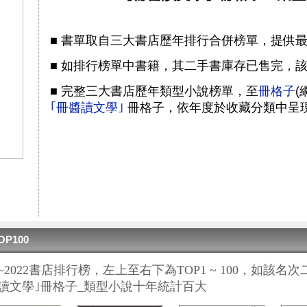
■
書單取自三大書店歷年排行合併榜單，提供最
■
如排行榜單中書籍，其二手書庫存已售完，
■
完整三大書店歷年類型小說榜單，至
冊格子
(
｢冊醬讀文學｣
冊格子，依年度於收藏分類中呈
OP100
13~2022書店排行榜，左上至右下為TOP1 ~ 100，如
讀文學｣冊格子
_類型小說十年統計百大