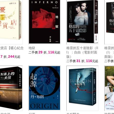
雜貨店【暖心紀念
地獄
格雷的五十道陰影（II
格雷
29
116
I）：自由（電影封面
（I）
二手價
折,
元起
7
244
版）
面版
價
折,
元起
31
116
二手價
折,
元起
二手