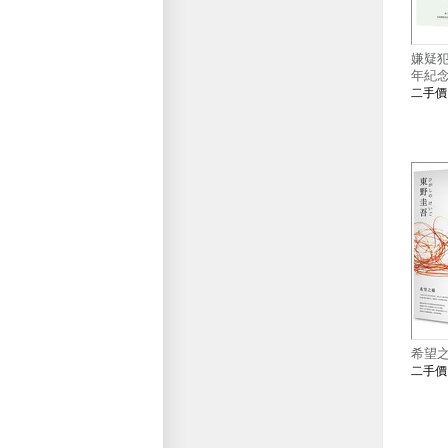
嫌疑犯
年紀
二手
希望
二手