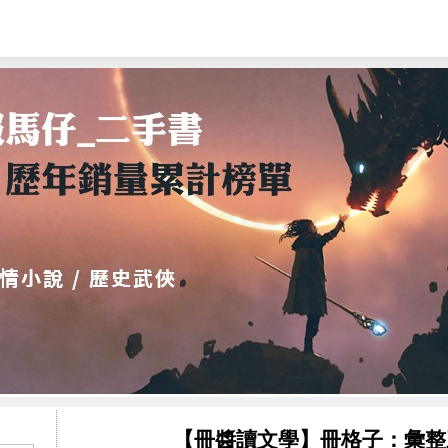
【冊醬讀文學】冊格子：彙整