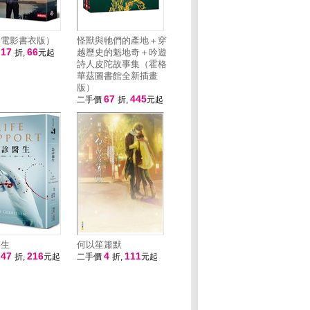
（電影書衣版）
怪獸與牠們的產地＋穿
17
66
越歷史的魁地奇＋吟遊
價
折,
元起
詩人皮陀故事集（霍格
華茲圖書館全新插畫
版）
67
445
二手價
折,
元起
醫生
何以笙簫默
47
216
4
111
價
折,
元起
二手價
折,
元起