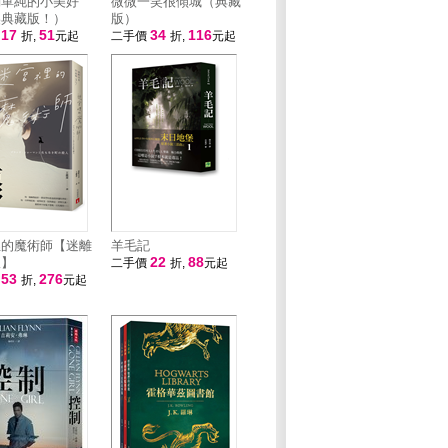
們單純的小美好
微微一笑很傾城（典藏
美典藏版！）
版）
17
51
34
116
價
折,
元起
二手價
折,
元起
裡的魔術師【迷離
羊毛記
22
88
版】
二手價
折,
元起
53
276
價
折,
元起