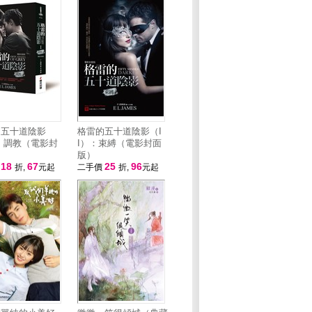
的五十道陰影
格雷的五十道陰影（I
：調教（電影封
I）：束縛（電影封面
）
版）
18
67
25
96
價
折,
元起
二手價
折,
元起