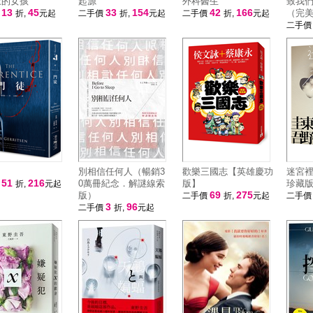
上的女孩
起源
外科醫生
致我
13
45
33
154
42
166
（完
價
折,
元起
二手價
折,
元起
二手價
折,
元起
二手
別相信任何人（暢銷3
歡樂三國志【英雄慶功
迷宮
51
216
0萬冊紀念．解謎線索
版】
珍藏
價
折,
元起
69
275
版）
二手價
折,
元起
二手
3
96
二手價
折,
元起