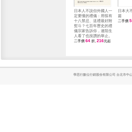
日本人不說但外國人一
日本大
定要懂的禮儀：用筷有
篇
十八禁忌、送禮最好附
二手價
熨斗？七百年歷史的禮
儀宗家告訴你，連陌生
人看了也按讚的舉止。
64
216
二手價
折,
元起
學思行數位行銷股份有限公司
台北市中山