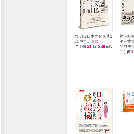
復刻版日本文化圖典1
神保町
江戶生活圖鑑
第一古
51
266
的歷史
二手價
折,
元起
二手價