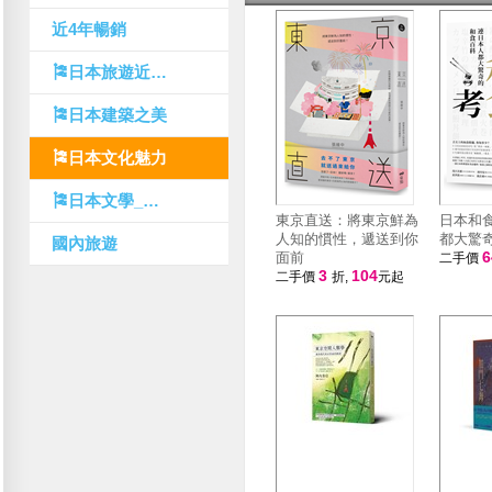
近4年暢銷
🎏日本旅遊近年暢銷
🎏日本建築之美
🎏日本文化魅力
🎏日本文學_近4年暢銷
東京直送：將東京鮮為
日本和
人知的慣性，遞送到你
都大驚
國內旅遊
面前
二手價
3
104
二手價
折,
元起