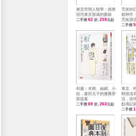
東京空間人類學：踏查
咒術的
現代東京形成的脈絡
銷神作
62
259
咒術源
二手價
折,
元起
二手價
和服：木棉、絲綢、小
東京．
紋，森田元子的優雅穿
輕描淡
搭提案
活，疫
69
263
點滴記
二手價
折,
元起
二手價