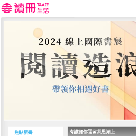
有誰如你逗留我思潮上
焦點新書