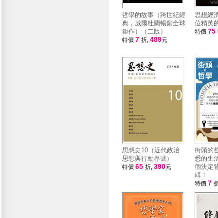
哲學的故事（跨世紀經
思想經濟
典，威爾杜蘭暢銷全球
位精英
75
鉅作）（二版）
特價
7
489
特價
折,
元
思想史10（近代政治
街頭的哲
思想與行動專號）
悉的生
65
390
個決定
特價
折,
元
輯！
7
特價
折