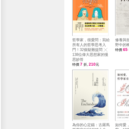
哲學家，很愛問：寫給
修養與
所有人的哲學思考入
野中的
65
門！32個疑難提問 ╳
特價
138位偉大思想家的慢
思妙答
7
210
特價
折,
元
為你的心定錨：古羅馬
如何愛