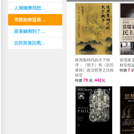
人潮擁擠我想感覺你
有誰如你逗留我思潮上
跟著錢潮到了台北不回 大安森林我哭一回
抗拒那資訊戰的困擾 那網軍無情的怒潮
後周魯時代的天下秩
當儒家
序：《荀子》和《呂氏
林安梧
7
春秋》政治哲學之比較
特價
折
研究
79
442
特價
折,
元