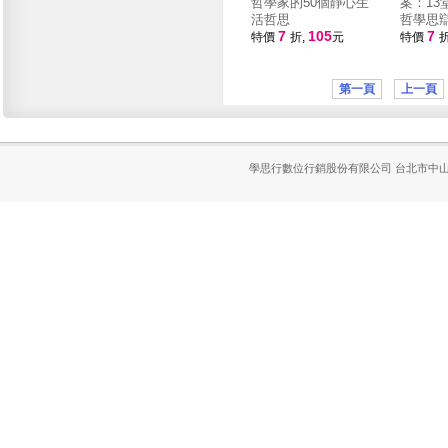
哲學家的50個靜心生
案：13
活哲思
哲學思
7
105
7
特價
折,
元
特價
折
第一頁
上一頁
學思行數位行銷股份有限公司
台北市中山