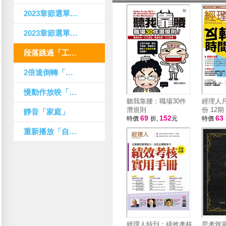
2023章節選單：現在
2023章節選單：未來
段落跳過「工作」
2倍速倒轉「健康」
慢動作放映「愛情」
聽我靠腰：職場30件
經理人
潛規則
份 12期
靜音「家庭」
69
152
63
特價
折,
元
特價
重新播放「自我」
經理人特刊：績效考核
思考致