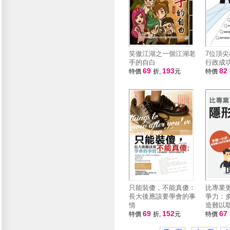
笑傲江湖之一個江湖老
7位頂
手的自白
行政成
69
193
82
特價
折,
元
特價
只能裝傻，不能真傻：
比專業
長大後應該要學會的事
爭力：
情
造難以
69
152
67
特價
折,
元
特價