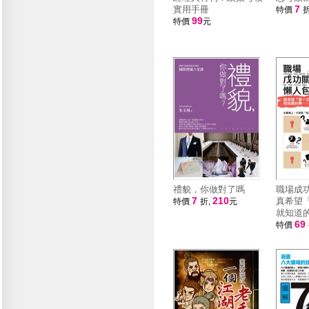
7
實用手冊
特價
折
99
特價
元
禮貌，你做對了嗎
職場成
7
210
真希望
特價
折,
元
就知道
69
特價