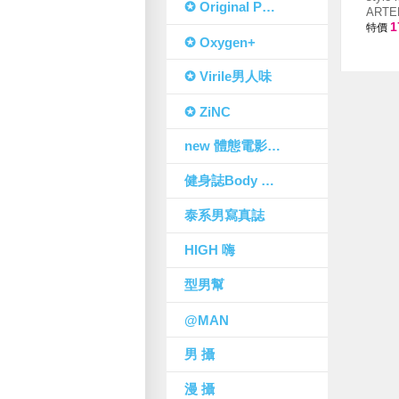
✪ Original Photo 原色
ARTE
1
特價
✪ Oxygen+
✪ Virile男人味
✪ ZiNC
new 體態電影寫真
健身誌Body Design
泰系男寫真誌
HIGH 嗨
型男幫
@MAN
男 攝
漫 攝