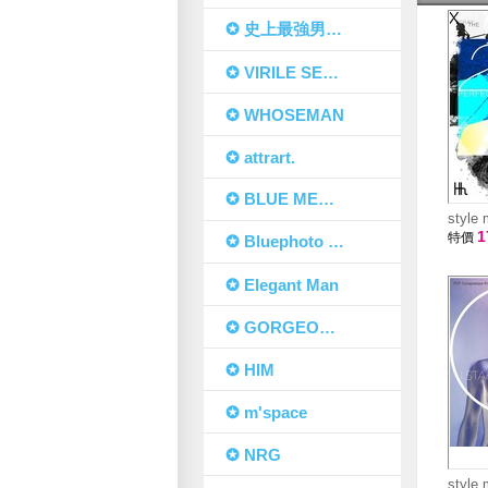
✪ 史上最強男體寫真
✪ VIRILE SEXY+
✪ WHOSEMAN
✪ attrart.
✪ BLUE MEN 藍男色
style
1
特價
✪ Bluephoto 藍攝
✪ Elegant Man
✪ GORGEOS TIME
✪ HIM
✪ m'space
✪ NRG
style