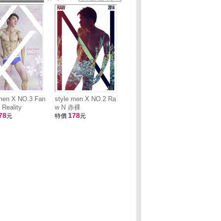
 men X NO.3 Fan
style men X NO.2 Ra
 Reality
w N 赤裸
78
178
元
特價
元